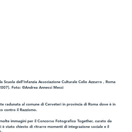
la Scuola dell’Infanzia Associazione Culturale Celio Azzurro , Roma 
2007). Foto: ©Andrea Annessi Mecci
ente radunata al comune di Cerveteri in provincia di Roma dove è in 
co contro il Razzismo.
 molte immagini per il Concorso Fotografico Together, curato da 
 è stato chiesto di ritrarre momenti di integrazione sociale e il 