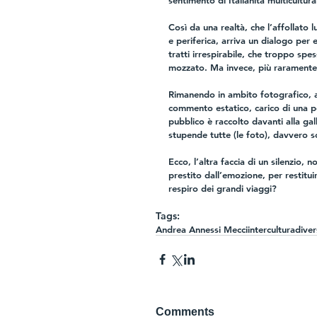
sentimento di Italianità multicultura
Così da una realtà, che l’affollato
e periferica, arriva un dialogo per e
tratti irrespirabile, che troppo spe
mozzato. Ma invece, più raramente 
Rimanendo in ambito fotografico, a
commento estatico, carico di una p
pubblico è raccolto davanti alla gal
stupende tutte (le foto), davvero 
Ecco, l’altra faccia di un silenzio, 
prestito dall’emozione, per restitui
respiro dei grandi viaggi?
Tags:
Andrea Annessi Mecci
intercultura
diver
Comments