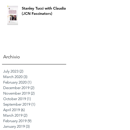
Stanley Tucci with Claudia
(JCN Fascinators)
Archivio
July 2023
(2)
2 posts
March 2020
(3)
3 posts
February 2020
(1)
1 post
December 2019
(2)
2 posts
November 2019
(2)
2 posts
October 2019
(1)
1 post
September 2019
(1)
1 post
April 2019
(6)
6 posts
March 2019
(2)
2 posts
February 2019
(9)
9 posts
January 2019
(3)
3 posts