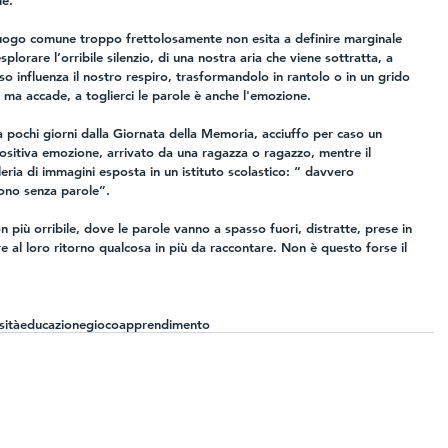
le.
 luogo comune troppo frettolosamente non esita a definire marginale 
splorare l’orribile silenzio, di una nostra aria che viene sottratta, a 
sso influenza il nostro respiro, trasformandolo in rantolo o in un grido 
ma accade, a toglierci le parole è anche l'emozione.
 pochi giorni dalla Giornata della Memoria, acciuffo per caso un 
ositiva emozione, arrivato da una ragazza o ragazzo, mentre il 
leria di immagini esposta in un istituto scolastico: “ davvero 
sono senza parole”.
non più orribile, dove le parole vanno a spasso fuori, distratte, prese in 
re al loro ritorno qualcosa in più da raccontare. Non è questo forse il 
sità
educazione
gioco
apprendimento