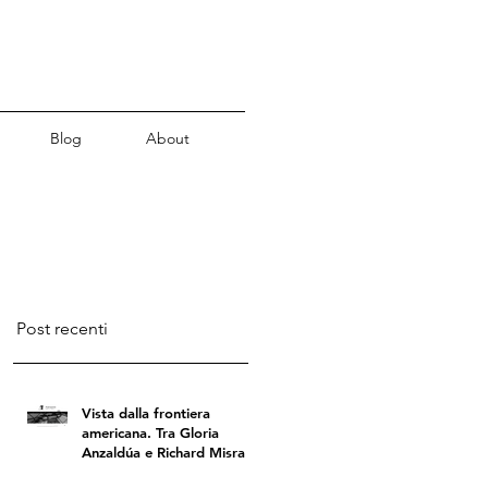
Blog
About
Post recenti
Vista dalla frontiera
americana. Tra Gloria
Anzaldúa e Richard Misrach
di A. Annessi Mecci