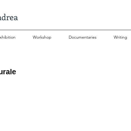
ndrea
xhibition
Workshop
Documentaries
Writing
urale